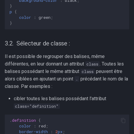
background-color
:
black
;
}
p
{
color
:
green
;
}
Sélecteur de classe :
Il est possible de regrouper des balises, même
différentes, en leur donnant un attribut
. Toutes les
class
balises possédant le même attribut
peuvent être
class
alors ciblées en ajoutant un point
précédant le nom de la
.
classe. Par exemples :
cibler toutes les balises possédant l'attribut
class="definition"
.
definition
{
color
:
red
;
border-width
:
2
px
;