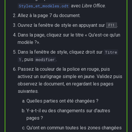
Les algorithmes gloutons
Ordonnancement
s
avec
Libre Office
.
Styles_et_modèles.odt
Sélecteur de type :
e
Allez à la page 7 du document.
Réseaux
Réseaux
Sélecteur de classe :
Ouvrez la fenêtre de style en appuyant sur
.
F11
a
Programmation dynamique
Dans la page, cliquez sur le titre « Qu'est-ce qu'un
r
Sélecteur d'identifiant :
modèle ?».
Graphes et parcours
c
Ordre d'application des
Dans la fenêtre de style, cliquez droit sur
Titre
h
sélecteurs
, puis
.
Recherche textuelles
1
modifier
i
Passez la couleur de la police en rouge, puis
Les boîtes CSS...
Sécurisation des
activez un surlignage simple en jaune. Validez puis
n
communications
observez le document, en regardant les pages
Une boite...
g
suivantes.
Calculabilité, Décidabilité
Quelles parties ont été changées ?
Des boites !
Sujets de baccalauréat
Y-a-t-il eu des changements sur d'autres
Les dimensions et unités de
pages ?
mesures les plus utiles
Qu'ont en commun toutes les zones changées