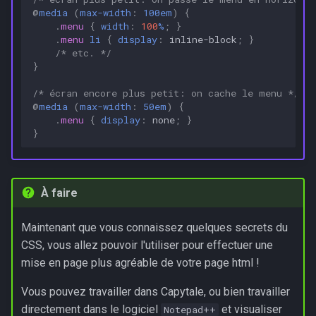
@
media
(
max-width
:
100em
)
{
.
menu
{
width
:
100
%
;
}
.
menu
li
{
display
:
inline-block
;
}
/* etc. */
}
/* écran encore plus petit: on cache le menu */
@
media
(
max-width
:
50em
)
{
.
menu
{
display
:
none
;
}
}
À faire
Maintenant que vous connaissez quelques secrets du
CSS, vous allez pouvoir l'utiliser pour effectuer une
mise en page plus agréable de votre page html !
Vous pouvez travailler dans Capytale, ou bien travailler
directement dans le logiciel
et visualiser
Notepad++