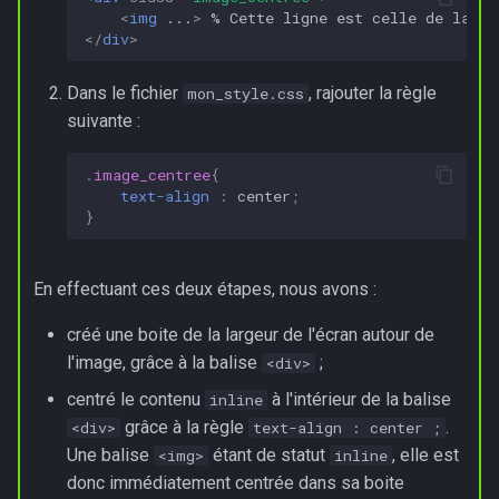
<
img
...
>
</
div
>
Dans le fichier
, rajouter la règle
mon_style.css
suivante :
.
image_centree
{
text-align
:
center
;
}
En effectuant ces deux étapes, nous avons :
créé une boite de la largeur de l'écran autour de
l'image, grâce à la balise
;
<div>
centré le contenu
à l'intérieur de la balise
inline
grâce à la règle
.
<div>
text-align : center ;
Une balise
étant de statut
, elle est
<img>
inline
donc immédiatement centrée dans sa boite