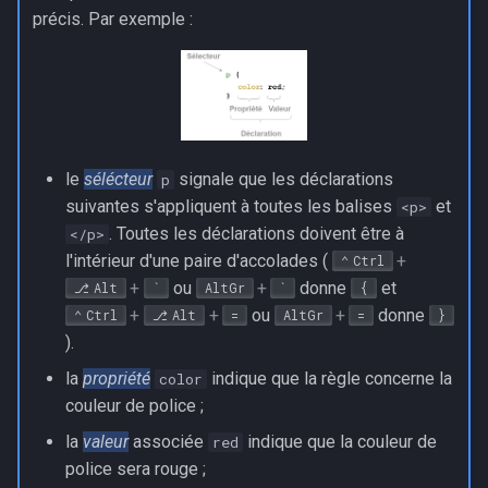
précis. Par exemple :
le
sélécteur
signale que les déclarations
p
suivantes s'appliquent à toutes les balises
et
<p>
. Toutes les déclarations doivent être à
</p>
l'intérieur d'une paire d'accolades (
+
Ctrl
+
ou
+
donne
et
Alt
`
AltGr
`
{
+
+
ou
+
donne
Ctrl
Alt
=
AltGr
=
}
).
la
propriété
indique que la règle concerne la
color
couleur de police ;
la
valeur
associée
indique que la couleur de
red
police sera rouge ;