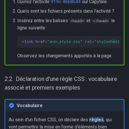
Ouvrez l'activité
919c-4668644
sur Capytale.
Quels sont les fichiers présents dans l'activité ?
Insérez entre les balises
et
la
<head>
</head>
ligne suivante :
<
link
href
=
"mon_style.css"
rel
=
"stylesheet"
t
Observez les changements apportés à la page.
Déclaration d'une règle CSS : vocabulaire
associé et premiers exemples
Vocabulaire
Au sein d'un fichier CSS, on déclare des
règles
, qui
vont permettre la mise en forme d'éléments bien