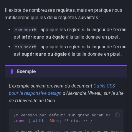
Il existe de nombreuses requêtes, mais en pratique nous
n'utiliserons que les deux requêtes suivantes :
: applique les règles si la largeur de l'écran
max-width
est
inférieure ou égale
à la taille donnée en pixel ;
: applique les règles si la largeur de l'écran
min-width
est
supérieure ou égale
à la taille donnée en pixel ;
Exemple
L'exemple suivant provient du document
Outils CSS
pour le responsive design
d'Alexandre Niveau, sur le site
de l'Université de Caen.
/* version par défaut: sur grand écran */
.
menu
{
width
:
30
em
;
/* etc. */
}
/* écran plus petit: on passe le menu en horizonta