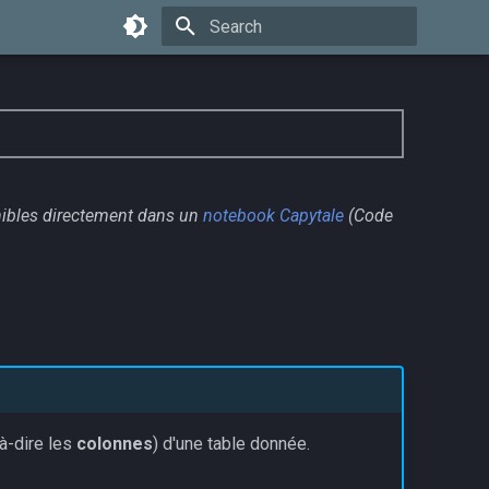
Type to start searching
nibles directement dans un
notebook Capytale
(Code
à-dire les
colonnes
) d'une table donnée.