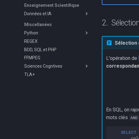
Décidabilité
Épreuves Écrites
Enseignement Scientifique
2024 Métropole J1
Données et IA
Sélectio
Histoire
Miscellanées
Stockage des données : TP
Python
TP Apprentissage Supervisé
REGEX
Le langage
Sélection 
BDD, SQL et PHP
Flask
Manipulation des fichiers
textes
L'opération de
FFMPEG
MkDocs
correspondant
Sciences Cogntives
Manim
Commandes de base
TLA+
Pygame
Mémorisation
Pyodide
P5
Installation
Bases de Pygame
P5 et Thonny
Bases de P5
Module jeux de Grilles
En SQL, on rajo
mots clés
AND
SELECT
col