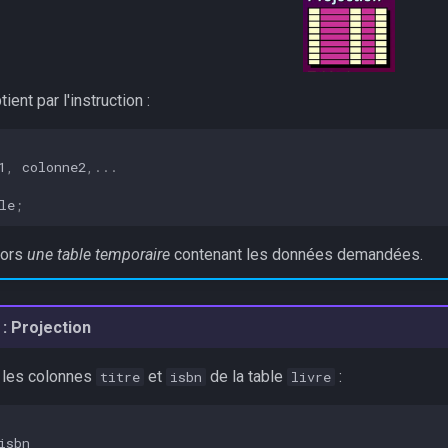
btient par l'instruction :
1
,
colonne2
,...
le
;
lors
une table temporaire
contenant les données demandées.
: Projection
 les colonnes
et
de la table
:
titre
isbn
livre
isbn