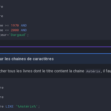
re
re
ee
>=
1970
AND
ee
<=
2000
AND
teur
=
'Dargaud'
;
ur les chaines de caractères
her tous les livres dont le titre contient la chaine
, il f
Astérix
re
re
re
LIKE
'%Astérix%'
;