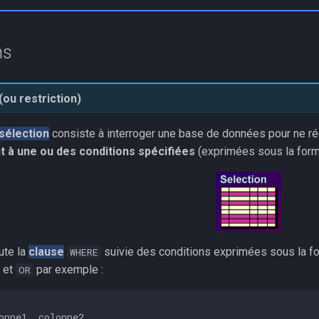
ns
(ou restriction)
sélection
consiste à interroger une base de données pour ne r
 à une ou des conditions spécifiées
(exprimées sous la form
ute la
clause
suivie des conditions exprimées sous la f
WHERE
et
par exemple :
OR
onne1
,
colonne2
,...