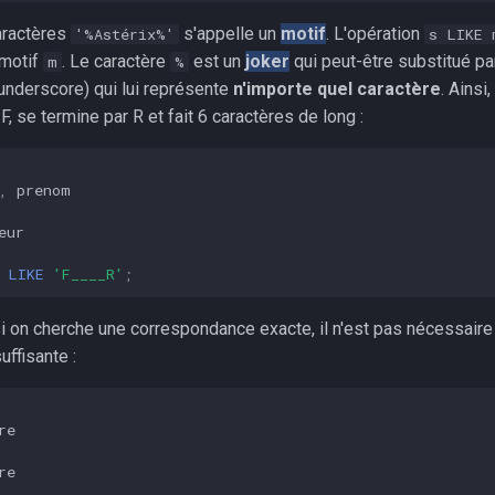
aractères
s'appelle un
motif
. L'opération
'%Astérix%'
s LIKE 
 motif
. Le caractère
est un
joker
qui peut-être substitué p
m
%
underscore) qui lui représente
n'importe quel caractère
. Ainsi
 se termine par R et fait 6 caractères de long :
,
prenom
eur
LIKE
'F____R'
;
i on cherche une correspondance exacte, il n'est pas nécessaire d
uffisante :
re
re