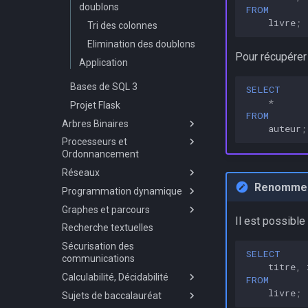
doublons
FROM
livre
;
Tri des colonnes
Elimination des doublons
Pour récupérer 
Application
Bases de SQL 3
SELECT
*
Projet Flask
FROM
Arbres Binaires
auteur
;
Processeurs et
Définition et propriétés des
Ordonnancement
arbres binaires
Réseaux
Arbres Binaires de
Les SOCs
Recherche
Renommer
Programmation dynamique
Système d'exploitation Linux
Notion de routage
Implémentation des ABR
Graphes et parcours
Gestion des Processus
Protocoles RIP
Principes et exemples
Il est possibl
Equilibrage des ABR : les AVL
Recherche textuelles
Ordonnancement des
Protocole OSPF
Alignements de séquences
Notion de Graphe
processus
Sécurisation des
Les graphes en Python
SELECT
communications
Interblocage
Parcours de Graphes
titre
,
Calculabilité, Décidabilité
FROM
livre
;
Sujets de baccalauréat
Calculabilité