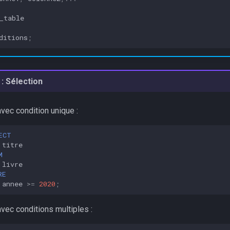
_table
ditions
;
: Sélection
vec condition unique :
ECT
titre
M
livre
RE
annee
>=
2020
;
vec conditions multiples :