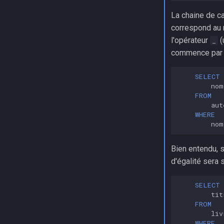
La chaine de c
correspond au
l'opérateur
(
_
commence par F,
SELECT
nom
FROM
aut
WHERE
nom
Bien entendu, s
d'égalité sera s
SELECT
tit
FROM
liv
WHERE