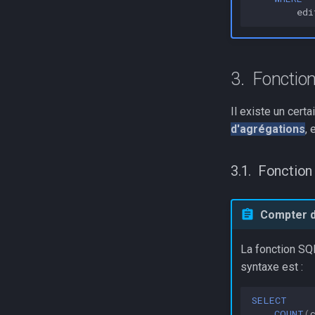
edi
Fonction
Il existe un cer
d'agrégations
, 
Fonctio
Compter d
La fonction S
syntaxe est :
SELECT
COUNT
(