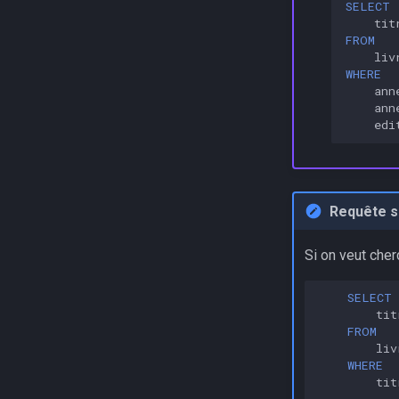
SELECT
tit
FROM
liv
WHERE
ann
ann
edi
Requête s
Si on veut cherc
SELECT
tit
FROM
liv
WHERE
tit