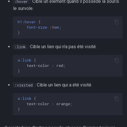
: Cible un élément quand il possède la souris
:hover
le survole.
h1
:
hover
{
font-size
:
5
em
;
}
: Cible un lien qui n'a pas été visité.
:link
a
:
link
{
text-color
:
red
;
}
: Cible un lien qui a été visité.
:visited
a
:
link
{
text-color
:
orange
;
}