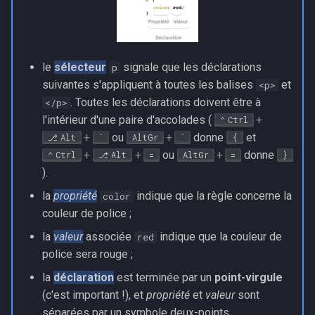
le
sélecteur
signale que les déclarations
p
suivantes s'appliquent à toutes les balises
et
<p>
. Toutes les déclarations doivent être à
</p>
l'intérieur d'une paire d'accolades (
+
Ctrl
+
ou
+
donne
et
Alt
`
AltGr
`
{
+
+
ou
+
donne
Ctrl
Alt
=
AltGr
=
}
).
la
propriété
indique que la règle concerne la
color
couleur de police ;
la
valeur
associée
indique que la couleur de
red
police sera rouge ;
la
déclaration
est terminée par un
point-virgule
(c'est important !), et
propriété
et
valeur
sont
séparées par un symbole deux-points.