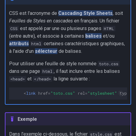
CSS est l'acronyme de
Cascading Style Sheets
, soit
Feuilles de Styles en cascades
en français. Un fichier
est appelé par une ou plusieurs pages
CSS
HTML
(entre autre), et associe à certaines
balises
et/ou
attributs
certaines caractéristiques graphiques,
html
à l'aide d'un
sélecteur
de balises.
Pour utiliser une feuille de style nommée
toto.css
dans une page
, il faut inclure entre les balises
html
et
la ligne suivante :
<head>
</head>
<
link
href
=
"toto.css"
rel
=
"stylesheet"
type
=
"
Exemple
Dans l'exemple ci-dessous, le fichier
est
style.css