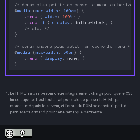
/* écran plus petit: on passe le menu en horizonta
@
media
(
max-width
:
100em
)
{
.
menu
{
width
:
100
%
;
}
.
menu
li
{
display
:
inline-block
;
}
/* etc. */
}
/* écran encore plus petit: on cache le menu */
@
media
(
max-width
:
50em
)
{
.
menu
{
display
:
none
;
}
}
Le HTML n'a pas besoin d'être intégralement chargé pour que le CSS
lui soit ajouté. Il est tout à fait possible de passer le HTML par
morceaux depuis le serveur, et l'arbre du DOM se construit petit à
petit. Merci Armand pour cette remarque pertinente !