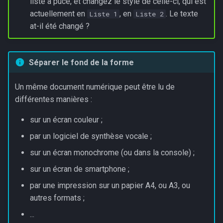
liste à puce, et changez le style de celle-ci, qui est
actuellement en
, en
. Le texte
Liste 1
Liste 2
Les boîtes CSS...
at-il été changé ?
Une boite...
Séparer le fond de la forme
Des boites !
Un même document numérique peut être lu de
Les dimensions et unités de
différentes manières :
mesures les plus utiles
sur un écran couleur ;
Pour aller plus loin :
par un logiciel de synthèse vocale ;
adaptation aux différents
sur un écran monochrome (ou dans la console) ;
écrans/médias de sortie
sur un écran de smartphone ;
par une impression sur un papier A4, ou A3, ou
autres formats ;
...