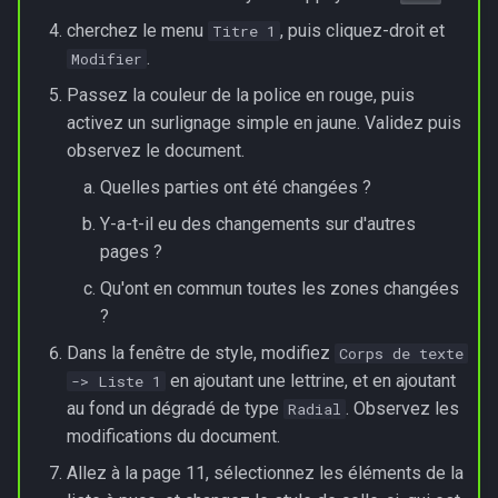
Ordonnancement
s
cherchez le menu
, puis cliquez-droit et
Titre 1
Le DOM, ou comment ça
e
.
marche en vrai !
Modifier
Réseaux
Passez la couleur de la police en rouge, puis
a
Sélecteur de type :
Programmation dynamique
activez un surlignage simple en jaune. Validez puis
r
observez le document.
Sélecteur de classe :
Graphes et parcours
c
Quelles parties ont été changées ?
h
Sélecteur d'identifiant :
Y-a-t-il eu des changements sur d'autres
Recherche textuelles
pages ?
i
Sélecteur d'enfants :
Sécurisation des
Qu'ont en commun toutes les zones changées
n
communications
?
Sélecteur de descendants :
g
Dans la fenêtre de style, modifiez
Corps de texte
Calculabilité, Décidabilité
en ajoutant une lettrine, et en ajoutant
-> Liste 1
Sélecteurs de pseudo-
au fond un dégradé de type
. Observez les
Radial
classes
Sujets de baccalauréat
modifications du document.
Ordre d'application des
Allez à la page 11, sélectionnez les éléments de la
sélecteurs