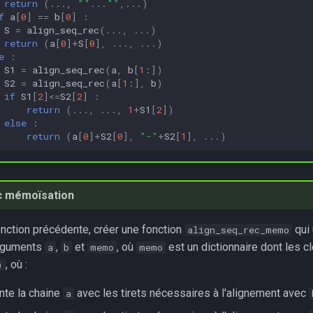
return
(
...
,
""
...
""
,
...
)
f
a
[
0
]
==
b
[
0
]
:
S
=
align_seq_rec
(
...
,
...
)
return
(
a
[
0
]
+
S
[
0
],
...
,
...
)
e
:
S1
=
align_seq_rec
(
a
,
b
[
1
:])
S2
=
align_seq_rec
(
a
[
1
:],
b
)
if
S1
[
2
]
<=
S2
[
2
]
:
return
(
...
,
...
,
1
+
S1
[
2
])
else
:
return
(
a
[
0
]
+
S2
[
0
],
"-"
+
S2
[
1
],
...
)
c mémoïsation
fonction précédente, créer une fonction
qui 
align_seq_rec_memo
arguments
,
et
, où
est un dictionnaire dont les c
a
b
memo
memo
, où :
)
te la chaine
avec les tirets nécessaires à l'alignement avec
a