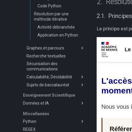
Résoluti
Code Python
Résolution par une
Principe
méthode itérative
Activité débranchée
Le principe est p
Application en Python
Graphes et parcours
Recherche textuelles
Notion de Graphe
Sécurisation des
Les graphes en Python
communications
Parcours de Graphes
Calculabilité, Décidabilité
Sujets de baccalauréat
Calculabilité
Décidabilité
Épreuves Écrites
Enseignement Scientifique
2024 Métropole J1
Données et IA
Histoire
Miscellanées
Stockage des données : TP
Python
TP Apprentissage Supervisé
REGEX
Le langage