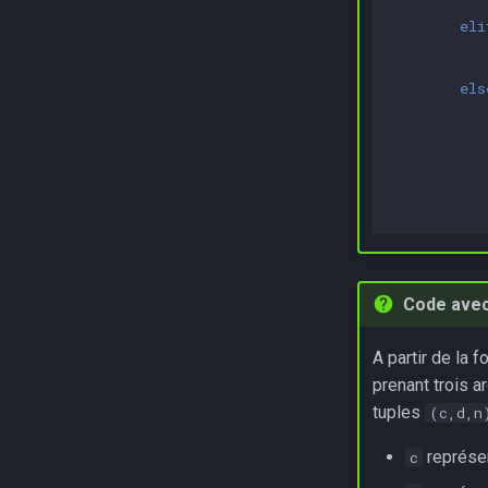
eli
els
Code ave
A partir de la 
prenant trois 
tuples
(c,d,n
représen
c