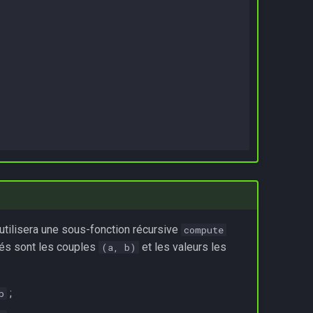
utilisera une sous-fonction récursive
compute
lés sont les couples
et les valeurs les
(a, b)
;
b