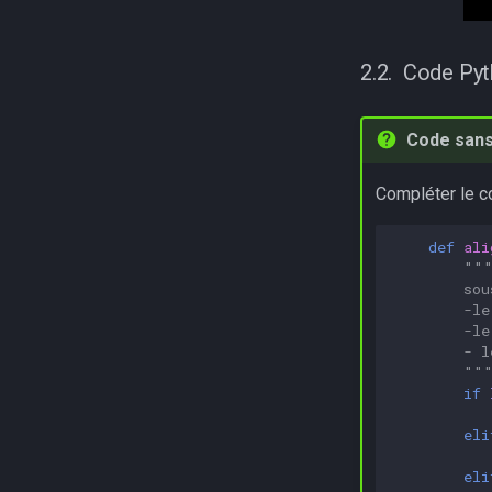
Code Pyt
Code sans
Compléter le co
def
ali
"""
        sou
        -le
        -le
        - l
        ""
if
eli
eli