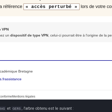
et
, l'arbre obtenu est le suivant :
RAS
GERS