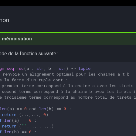
hon
 mémoïsation
de de la fonction suivante :
gn_seq_rec
(
a
:
str
,
b
:
str
)
->
tuple
:
 renvoie un alignement optimal pour les chaines a t b
s la forme d'un tuple dont :
 premier terme correspond à la chaine a avec les tirets 
 second terme correspond à la chaine b avec les tirets i
e troisième terme correspond au nombre total de tirets 
"
len
(
a
)
==
0
and
len
(
b
)
==
0
:
return
(
...
,
...
,
0
)
f
len
(
a
)
==
0
:
return
(
""
,
...
,
...
)
f
len
(
b
)
==
0
: