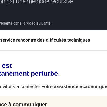
on par une méthode récursive
s
résenté dans la vidéo suivante :