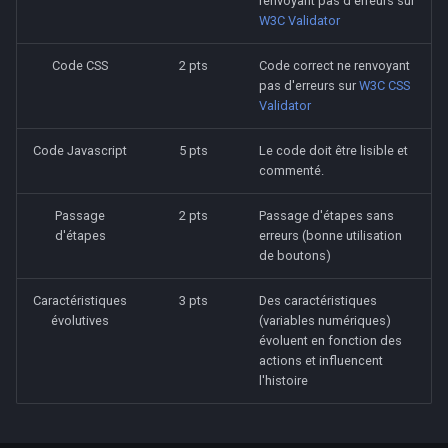
renvoyant pas d'erreurs sur
W3C Validator
Code CSS
2 pts
Code correct ne renvoyant
pas d'erreurs sur
W3C CSS
Validator
Code Javascript
5 pts
Le code doit être lisible et
commenté.
Passage
2 pts
Passage d'étapes sans
d'étapes
erreurs (bonne utilisation
de boutons)
Caractéristiques
3 pts
Des caractéristiques
évolutives
(variables numériques)
évoluent en fonction des
actions et influencent
l'histoire