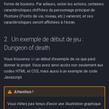
caractéristiques en
Ordonnancement
s
forme de boutons. Par ailleurs, selon les actions, certaines
Javascript
caractéristiques chiffrées du personnage principal de
e
Réseaux
l'histoire (Points de vie, niveau, etc.) varieront, et ces
Première partie : création
a
caractéristiques seront affichées à l'écran.
d'un objet, utilisation d'un
Programmation dynamique
r
champ input
Graphes et parcours
Un exemple de début de jeu :
c
Deuxième partie : utiliser
Dungeon of death
h
l'aléatoire
Recherche textuelles
i
Vous trouverez
ici
un début d'exemple de ce que peut
Utilisation d'objets
Sécurisation des
n
donner le projet. Vous avez ainsi accès non seulement aux
partageant des descripteurs
communications
codes HTML et CSS, mais aussi à un exemple de code
communs
g
Javascript.
Calculabilité, Décidabilité
Partie 1 : les bases
Sujets de baccalauréat
Attention !
Partie 2 : utilisation
avancée (facultative)
Vous n'êtes pas tenus d'avoir une illustration graphique