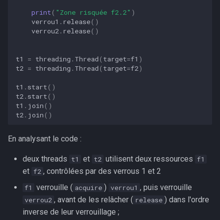
print
(
"Zone risquée f2.2"
)
verrou1
.
release
()
verrou2
.
release
()
t1
=
threading
.
Thread
(
target
=
f1
)
t2
=
threading
.
Thread
(
target
=
f2
)
t1
.
start
()
t2
.
start
()
t1
.
join
()
t2
.
join
()
En analysant le code :
deux threads
et
utilisent deux ressources
t1
t2
f1
et
, contrôlées par des verrous 1 et 2
f2
verrouille (
)
, puis verrouille
f1
acquire
verrou1
, avant de les relâcher (
) dans l'ordre
verrou2
release
inverse de leur verrouillage ;