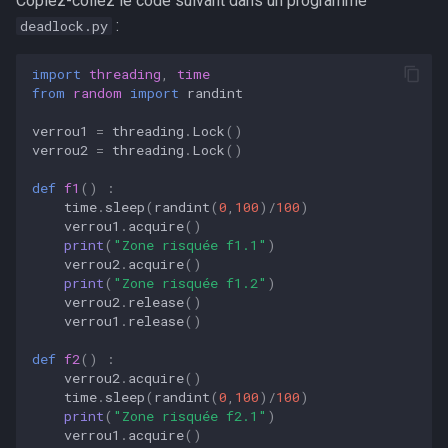
Copiez-collez le code suivant dans un programme
Les algorithmes gloutons
s
:
deadlock.py
e
Réseaux
import
threading
,
time
a
from
random
import
randint
r
verrou1
=
threading
.
Lock
()
verrou2
=
threading
.
Lock
()
c
def
f1
()
:
h
time
.
sleep
(
randint
(
0
,
100
)
/
100
)
verrou1
.
acquire
()
i
print
(
"Zone risquée f1.1"
)
verrou2
.
acquire
()
n
print
(
"Zone risquée f1.2"
)
verrou2
.
release
()
g
verrou1
.
release
()
def
f2
()
:
verrou2
.
acquire
()
time
.
sleep
(
randint
(
0
,
100
)
/
100
)
print
(
"Zone risquée f2.1"
)
verrou1
.
acquire
()