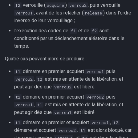
verrouille (
)
, puis verrouille
f2
acquire
verrou2
, avant de les relâcher (
) dans l'ordre
verrou1
release
inverse de leur verrouillage ;
l'exécution des codes de
et de
sont
f1
f2
conditionné par un déclenchement aléatoire dans le
temps.
Quatre cas peuvent alors se produire :
démarre en premier, acquiert
puis
t1
verrou1
,
est mis en attente de la libération, et
verrou2
t2
peut agir dès que
est libéré.
verrou2
démarre en premier, acquiert
puis
t2
verrou2
,
est mis en attente de la libération, et
verrou1
t1
peut agir dès que
est libéré.
verrou1
démarre en premier et acquiert
,
t1
verrou1
t2
démarre et acquiert
.
est alors bloqué, car
verrou2
t1
il ne peut acquérir
, et
est dans la même