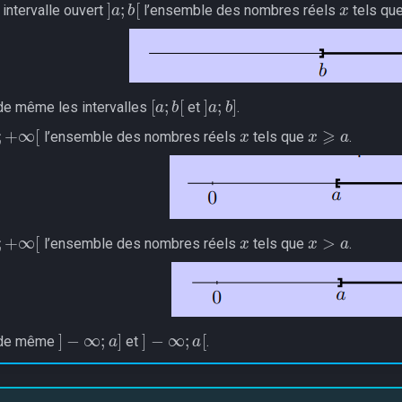
 intervalle ouvert
l’ensemble des nombres réels
tels qu
[
a
;
b
[
]
a
;
b
]
 de même les intervalles
et
.
x
x
⩾
a
a
;
+
∞
[
l’ensemble des nombres réels
tels que
.
x
x
>
a
a
;
+
∞
[
l’ensemble des nombres réels
tels que
.
]
−
∞
;
a
]
]
−
∞
;
a
[
t de même
et
.