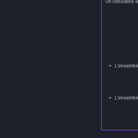
On considère l
L'ensemb
L'ensemb