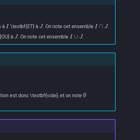
I
J
I
∩
J
s à
\textbf{ET} à
. On note cet ensemble
.
J
I
∪
J
{OU} à
. On note cet ensemble
.
∅
ction est donc \textbf{vide}, et on note