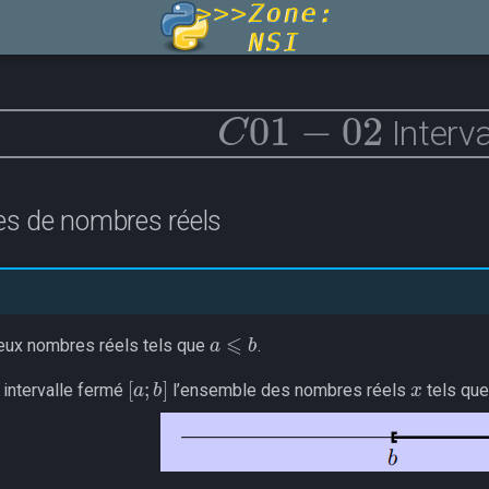
C
01
−
02
Interva
les de nombres réels
a
⩽
b
ux nombres réels tels que
.
x
[
a
;
b
]
 intervalle fermé
l’ensemble des nombres réels
tels qu
x
]
a
;
b
[