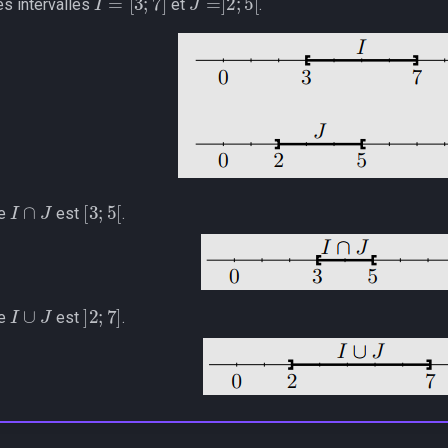
es intervalles
et
.
I
∩
J
[
3
;
5
[
le
est
.
I
∪
J
]
2
;
7
]
le
est
.