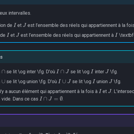
eux intervalles.
I
J
tion de
et
est l’ensemble des réels qui appartiennent à la foi
I
J
I
 de
et
est l’ensemble des réels qui appartiennent à
\textbf
s
∩
I
∩
J
I
J
n
se lit \og inter \fg. D'où
se lit \og
inter
\fg.
∪
I
∪
J
I
J
n
se lit \og union \fg. D'où
se lit \og
union
\fg.
I
J
 n'y a aucun élément qui appartiennent à la fois à
et
. L'interse
I
∩
J
=
∅
 vide. Dans ce cas
.
I
=
[
3
;
7
]
J
=
]
2
;
5
[