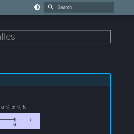
Type to start searching
lles
a
⩽
x
⩽
b
e
.
a
<
x
<
b