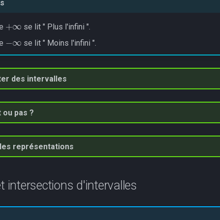
s
+
∞
le
se lit " Plus l'infini ".
−
∞
le
se lit " Moins l'infini ".
er des intervalles
 ou pas ?
 les représentations
t intersections d'intervalles