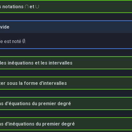
∩
∪
es notations
et
vide
∅
e est noté
.
 les inéquations et les intervalles
r sous la forme d'intervalles
ns d'équations du premier degré
ns d'inéquations du premier degré