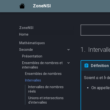
ZoneNSI
ZoneNSI
Home
Mathématiques
Interval
Seconde
Présentation
Ensembles de nombres et
Définition
intervalles
a
b
Ensembles de nombres
Soient
et
de
Intervalles
Intervalles de nombres
On appelle
réels
Unions et intersections
d'intervalles