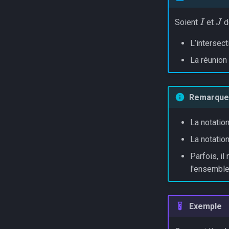
I
J
Soient
et
d
L’intersec
La réunion
Remarque
La notatio
La notatio
Parfois, il
l'ensemble
Exemple