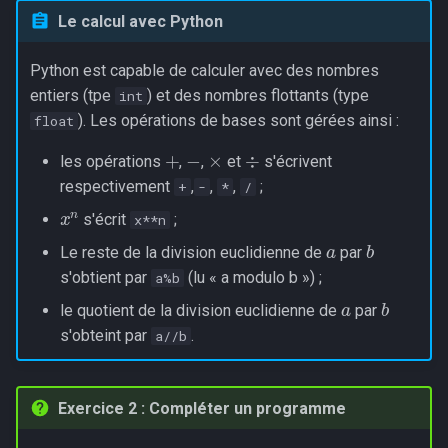
Le calcul avec Python
Python est capable de calculer avec des nombres
entiers (tpe
) et des nombres flottants (type
int
). Les opérations de bases sont gérées ainsi :
float
×
÷
+
−
les opérations
,
,
et
s'écrivent
respectivement
,
,
,
;
+
-
*
/
x
n
s'écrit
;
x**n
a
b
Le reste de la division euclidienne de
par
s'obtient par
(lu « a modulo b ») ;
a%b
a
b
le quotient de la division euclidienne de
par
s'obteint par
.
a//b
Exercice 2 : Compléter un programme