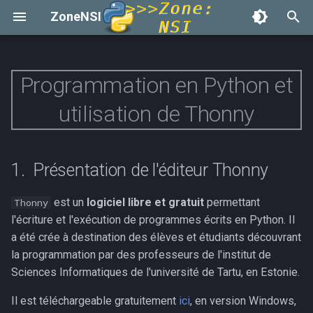
ZoneNSI
I
n
Programmation en Python et
Ensembles de nombres
Présentation de l'éditeur
Session Collège
Première
Données et IA
Python
HTML
Arborescence des fichiers 
Adresses IP et TCP/IP
Noir, Blanc, Gris
Coordonnées et GPS
Bases de Python
Présentation
Histoire
Le langage
Mémorisation
i
utilisation de Thonny
Thonny
dossiers
t
Intervalles
Le Web
Terminale
REGEX
CSS
Création de réseaux
La couleur et le RGB
Recherche du chemin le pl
Le codage des données
Modularité et POO
Stockage des données : T
Flask
Premiers pas avec Thonny
court
i
Données Structurées
BDD, SQL et PHP
Pour aller plus loin, DHCP 
Le web
Récursivité
TP Apprentissage Supervi
MkDocs
Présentation de l'éditeur Thonny
a
DNS
Reseaux Informatiques
FFMPEG
Les séquences
Listes, Piles, Files
Manim
l
est un
logiciel libre et gratuit
permettant
Thonny
l'écriture et l'exécution de programmes écrits en Python. Il
i
Images Numériques
Sciences Cogntives
Architecture matérielle
Bases de Données et SQL
Pygame
a été crée à destination des élèves et étudiants découvrant
z
la programmation par des professeurs de l'institut de
Géolocalisation
TLA+
Traitement des données
Arbres Binaires
P5
Sciences Informatiques de l'université de Tartu, en Estonie.
i
en tables
n
Processeurs et
Il est téléchargeable gratuitement
ici
, en version Windows,