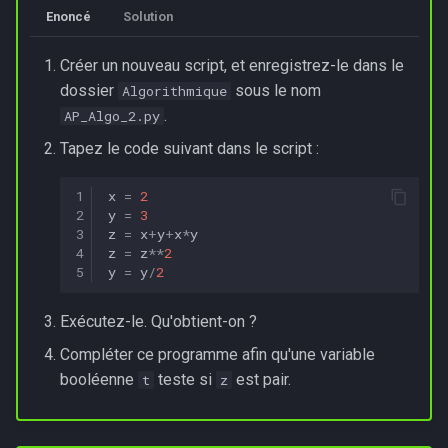
Enoncé
Solution
Créer un nouveau script, et enregistrez-le dans le
dossier
sous le nom
Algorithmique
.
AP_Algo_2.py
Tapez le code suivant dans le script :
1
x
=
2
2
y
=
3
3
z
=
x
+
y
+
x
*
y
4
z
=
z
**
2
5
y
=
y
/
2
Exécutez-le. Qu'obtient-on ?
Compléter ce programme afin qu'une variable
booléenne
teste si
est pair.
t
z