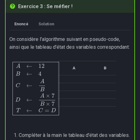
Exercice 3 : Se méfier !
Enoncé
Solution
On considère l'algorithme suivant en pseudo-code,
ainsi que le tableau d'état des variables correspondant:
D
A
←
←
A
12
×
B
7
B
←
D
×
4
7
C
T
←
←
A
C
B
=
A
B
C
Compléter à la main le tableau d'état des variables.