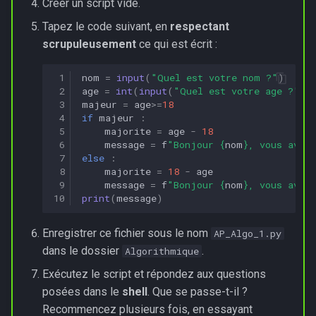
Créer un script vide.
Tapez le code suivant, en
respectant
scrupuleusement
ce qui est écrit :
 1
nom
=
input
(
"Quel est votre nom ?"
)
 2
age
=
int
(
input
(
"Quel est votre age ?"
))
 3
majeur
=
age
>=
18
 4
if
majeur
:
 5
majorite
=
age
-
18
 6
message
=
f
"Bonjour 
{
nom
}
, vous avez 
 7
else
:
 8
majorite
=
18
-
age
 9
message
=
f
"Bonjour 
{
nom
}
, vous avez 
10
print
(
message
)
Enregistrer ce fichier sous le nom
AP_Algo_1.py
dans le dossier
.
Algorithmique
Exécutez le script et répondez aux questions
posées dans le
shell
. Que se passe-t-il ?
Recommencez plusieurs fois, en essayant