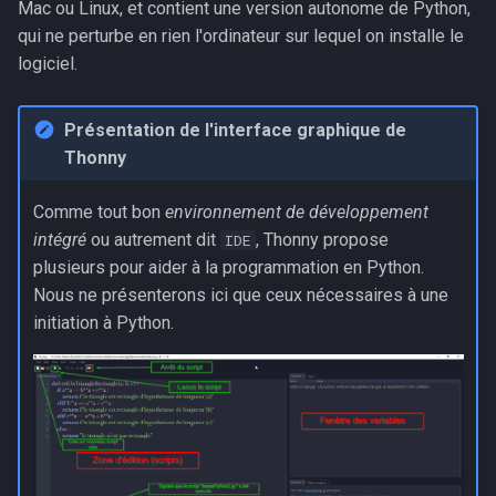
Les algorithmes gloutons
Ordonnancement
Mac ou Linux, et contient une version autonome de Python,
g
qui ne perturbe en rien l'ordinateur sur lequel on installe le
s
Réseaux
Réseaux
logiciel.
e
Programmation dynamique
Présentation de l'interface graphique de
a
Thonny
Graphes et parcours
r
Comme tout bon
environnement de développement
c
Recherche textuelles
intégré
ou autrement dit
, Thonny propose
IDE
h
plusieurs pour aider à la programmation en Python.
Sécurisation des
Nous ne présenterons ici que ceux nécessaires à une
communications
initiation à Python.
Calculabilité, Décidabilité
Sujets de baccalauréat