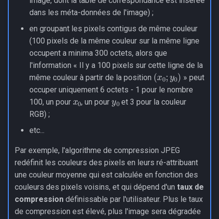
image, dont la table de correspondance est insérée
dans les méta-données de l'image) ;
en groupant les pixels contigus de même couleur
(100 pixels de la même couleur sur la même ligne
occupent a minima 300 octets, alors que
l'information « Il y a 100 pixels sur cette ligne de la
(
x
0
;
y
0
)
même couleur à partir de la position
» peut
occuper uniquement 6 octets - 1 pour le nombre
x
0
y
0
100, un pour
, un pour
et 3 pour la couleur
RGB) ;
etc...
Par exemple, l'algorithme de compression JPEG
redéfinit les couleurs des pixels en leurs ré-attribuant
une couleur moyenne qui est calculée en fonction des
couleurs des pixels voisins, et qui dépend d'un
taux de
compression
définissable par l'utilisateur. Plus le taux
de compression est élevé, plus l'image sera dégradée