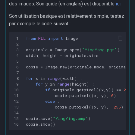
des images. Son guide (en anglais) est disponible
ici
.
Son utilisation basique est relativement simple, testez
par exemple le code suivant :
 1
from
PIL
import
Image
 2
 3
originale
=
Image
.
open
(
"YingYang.pgm"
)
 4
width
,
height
=
originale
.
size
 5
 6
copie
=
Image
.
new
(
originale
.
mode
,
originale
.
 7
 8
for
x
in
range
(
width
)
:
 9
for
y
in
range
(
height
)
:
10
if
originale
.
getpixel
((
x
,
y
))
==
255
11
copie
.
putpixel
((
x
,
y
),
0
)
12
else
:
13
copie
.
putpixel
((
x
,
y
),
255
)
14
15
copie
.
save
(
"YangYing.bmp"
)
16
copie
.
show
()