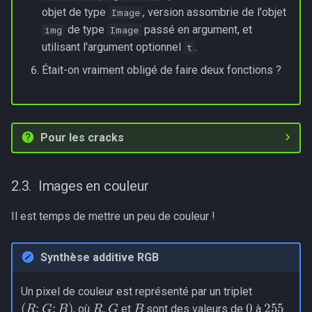
objet de type
, version assombrie de l'objet
Image
de type
passé en argument, et
img
Image
utilisant l'argument optionnel
.
t
Était-on vraiment obligé de faire deux fonctions ?
Pour les cracks
Images en couleur
Il est temps de mettre un peu de couleur !
Synthèse additive RGB
Un pixel de couleur est représenté par un triplet
0
255
R
B
G
(
R
;
G
;
B
)
, où
,
et
sont des valeurs de
à