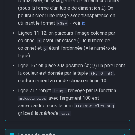
format RGB, de la largeur et de la hauteur donnée
(sous la forme d'un tuple de dimension 2). On
pourrait créer une image avec transparence en
utilisant le format
- voir
ici
RGBA
Lignes 11-12, on parcours l'image colonne par
colonne,
étant l'abscisse (= le numéro de
x
colonne) et
étant l'ordonnée (= le numéro de
y
ligne).
(
x
;
y
)
ligne 16 : on place à la position
un pixel dont
la couleur est donnée par le tuple
,
(R, G, B)
conformément au mode choisi en ligne 10.
ligne 21 : l'objet
renvoyé par la fonction
image
avec l'argument 100 est
makeCircles
sauvegardée sous le nom
TroisCercles.png
grâce à la
méthode
.
save