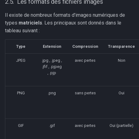
Les formats des fichiers images
Il existe de nombreux formats d'images numériques de
types
matriciels
. Les principaux sont donnés dans le
tableau suivant :
Type
Extension
Compression
Transparence
JPEG
.jpg , .jpeg ,
avec pertes
Non
.jfif , .pjpeg
, .pjp
PNG
.png
sans pertes
Oui
GIF
.gif
avec pertes
Oui (partielle)