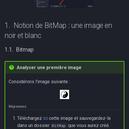
niveau de gris
Ordonnancement
g
s
Images en couleur
Réseaux
Notion de BitMap : une image en
e
Compression des images
Programmation dynamique
noir et blanc
a
Les formats des fichiers
Graphes et parcours
r
Bitmap
images
c
Recherche textuelles
Manipulation des images
h
Analyser une première image
Sécurisation des
Création d'images
communications
Considérons l'image suivante :
Symétries
Calculabilité, Décidabilité
Réponses
Filtres colorés
Sujets de baccalauréat
Téléchargez
ici
cette image et sauvegardez-la
Agrandissements et
dans un dossier
que vous aurez créé.
BitMap
réductions d'un facteur 2