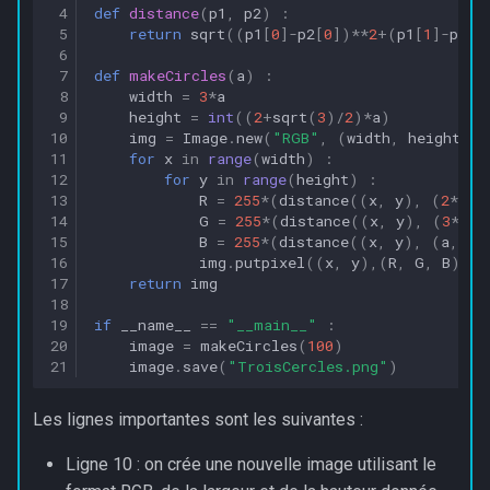
 4
def
distance
(
p1
,
p2
)
:
 5
return
sqrt
((
p1
[
0
]
-
p2
[
0
])
**
2
+
(
p1
[
1
]
-
p2
[
1
 6
 7
def
makeCircles
(
a
)
:
 8
width
=
3
*
a
 9
height
=
int
((
2
+
sqrt
(
3
)
/
2
)
*
a
)
10
img
=
Image
.
new
(
"RGB"
,
(
width
,
height
))
11
for
x
in
range
(
width
)
:
12
for
y
in
range
(
height
)
:
13
R
=
255
*
(
distance
((
x
,
y
),
(
2
*
a
,
14
G
=
255
*
(
distance
((
x
,
y
),
(
3
*
a
/
2
15
B
=
255
*
(
distance
((
x
,
y
),
(
a
,
(
1
16
img
.
putpixel
((
x
,
y
),(
R
,
G
,
B
))
17
return
img
18
19
if
__name__
==
"__main__"
:
20
image
=
makeCircles
(
100
)
21
image
.
save
(
"TroisCercles.png"
)
Les lignes importantes sont les suivantes :
Ligne 10 : on crée une nouvelle image utilisant le