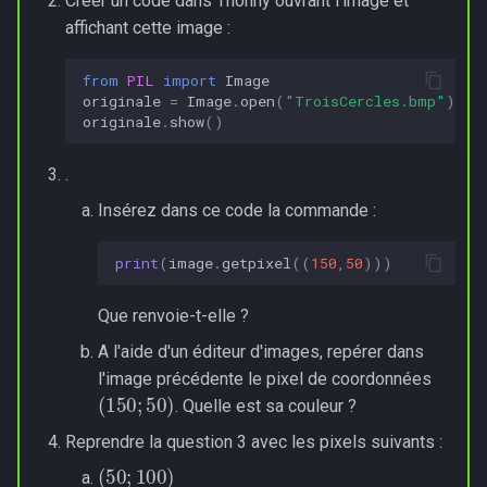
Créer un code dans Thonny ouvrant l'image et
affichant cette image :
from
PIL
import
Image
originale
=
Image
.
open
(
"TroisCercles.bmp"
)
##
originale
.
show
()
.
Insérez dans ce code la commande :
print
(
image
.
getpixel
((
150
,
50
)))
Que renvoie-t-elle ?
A l'aide d'un éditeur d'images, repérer dans
l'image précédente le pixel de coordonnées
(
150
;
50
)
. Quelle est sa couleur ?
Reprendre la question 3 avec les pixels suivants :
(
50
;
100
)